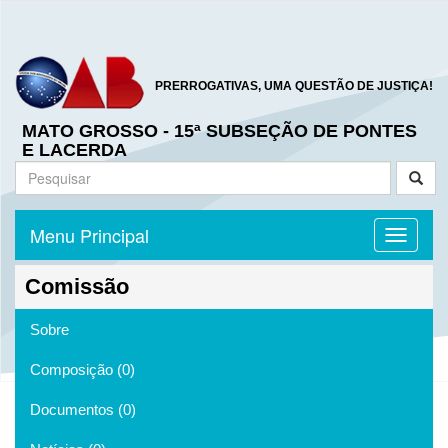
PRERROGATIVAS, UMA QUESTÃO DE JUSTIÇA!
MATO GROSSO - 15ª SUBSEÇÃO DE PONTES
E LACERDA
Menu Principal
Toggle n
Comissão
Sobre
Composição (0)
Documentos (0)