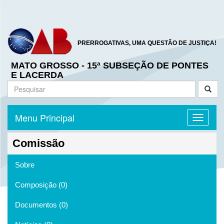
PRERROGATIVAS, UMA QUESTÃO DE JUSTIÇA!
MATO GROSSO - 15ª SUBSEÇÃO DE PONTES
E LACERDA
Menu Principal
Toggle n
Comissão
Sobre
Composição (0)
Documentos (0)